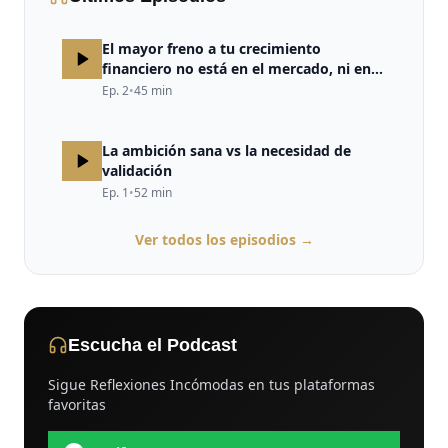
El mayor freno a tu crecimiento
financiero no está en el mercado, ni en
la estrategia, ni en la falta de
Ep.
2
•
45
min
oportunidades. Está en tu cerebro.
La ambición sana vs la necesidad de
validación
Ep.
1
•
52
min
Ver todos los episodios →
Escucha el Podcast
Sigue Reflexiones Incómodas en tus plataformas
favoritas