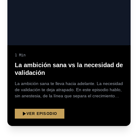
1
Min
La ambición sana vs la necesidad de
validación
La ambición sana te lleva hacia adelante. La necesidad
de validación te deja atrapado. En este episodio hablo,
sin anestesia, de la línea que separa el crecimiento
genuino del hambre emocional disfrazada de
productividad.
VER EPISODIO