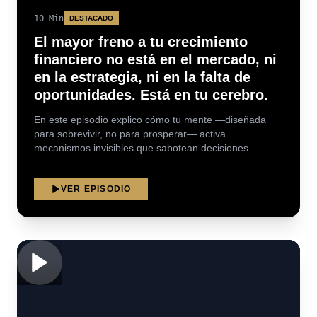
10
Min
DESTACADO
El mayor freno a tu crecimiento
financiero no está en el mercado, ni
en la estrategia, ni en la falta de
oportunidades. Está en tu cerebro.
En este episodio explico cómo tu mente —diseñada
para sobrevivir, no para prosperar— activa
mecanismos invisibles que sabotean decisiones
financieras, bloquean ingresos y te mantienen
operando por debajo de tu potencial. Vas a entender: •
VER EPISODIO
Por qué el cerebro rechaza el crecimiento económico
aunque lo "desees" • Qué sesgos cognitivos te hacen
elegir seguridad en lugar de expansión • Cómo el
miedo se disfraza de prudencia financiera • Por qué
repetís techos de ingresos sin darte cuenta • Qué
cambiar para que tu mente deje de boicotear tu
crecimiento