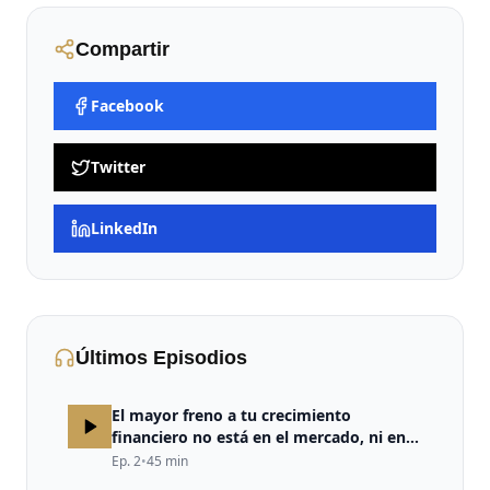
Compartir
Facebook
Twitter
LinkedIn
Últimos Episodios
El mayor freno a tu crecimiento
financiero no está en el mercado, ni en
la estrategia, ni en la falta de
Ep.
2
•
45
min
oportunidades. Está en tu cerebro.