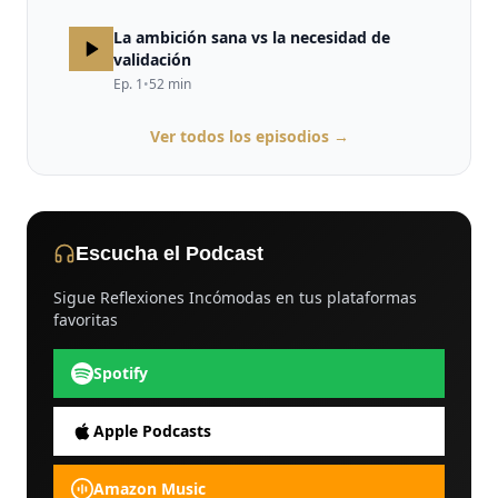
La ambición sana vs la necesidad de
validación
Ep.
1
•
52
min
Ver todos los episodios →
Escucha el Podcast
Sigue Reflexiones Incómodas en tus plataformas
favoritas
Spotify
Apple Podcasts
Amazon Music