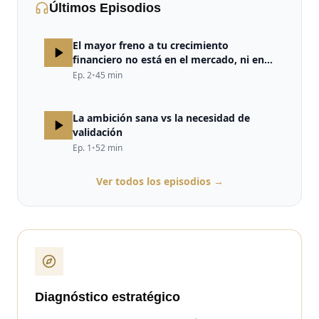
Últimos Episodios
El mayor freno a tu crecimiento
financiero no está en el mercado, ni en
la estrategia, ni en la falta de
Ep.
2
•
45
min
oportunidades. Está en tu cerebro.
La ambición sana vs la necesidad de
validación
Ep.
1
•
52
min
Ver todos los episodios →
Diagnóstico estratégico