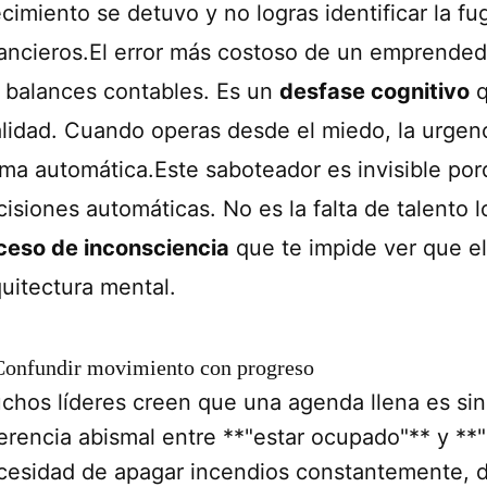
cimiento se detuvo y no logras identificar la fu
nancieros.El error más costoso de un emprended
s balances contables. Es un
desfase cognitivo
q
alidad. Cuando operas desde el miedo, la urgenc
rma automática.Este saboteador es invisible porq
cisiones automáticas. No es la falta de talento 
ceso de inconsciencia
que te impide ver que el
quitectura mental.
Confundir movimiento con progreso
chos líderes creen que una agenda llena es sin
ferencia abismal entre **"estar ocupado"** y **"
cesidad de apagar incendios constantemente, d