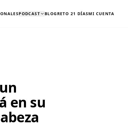
SONALES
PODCAST
BLOG
RETO 21 DÍAS
MI CUENTA
 un
á en su
cabeza