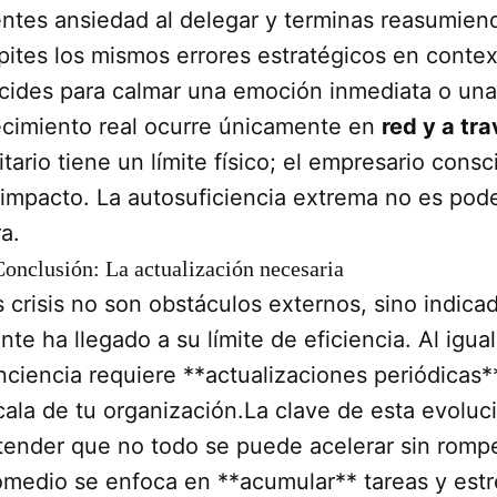
entes ansiedad al delegar y terminas reasumiend
pites los mismos errores estratégicos en contex
cides para calmar una emoción inmediata o una 
ecimiento real ocurre únicamente en
red y a tr
itario tiene un límite físico; el empresario con
 impacto. La autosuficiencia extrema no es pode
a.
Conclusión: La actualización necesaria
s crisis no son obstáculos externos, sino indica
te ha llegado a su límite de eficiencia. Al igua
nciencia requiere **actualizaciones periódicas*
cala de tu organización.La clave de esta evoluci
tender que no todo se puede acelerar sin rompe
omedio se enfoca en **acumular** tareas y estré