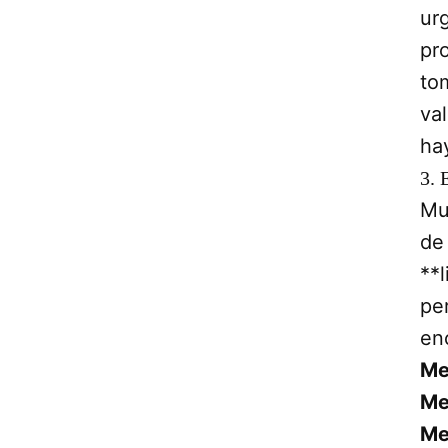
urg
pro
to
va
ha
3. 
Mu
de
**
pe
en
Me
Me
Me