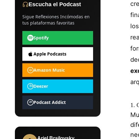
cre
Escucha el Podcast
fi
Sigue Reflexiones Incómodas en
tus plataformas favoritas
lo
re
Spotify
fo
Apple Podcasts
de
Amazon Music
ex
ar
Deezer
Podcast Addict
1. 
Mu
di
ne
Ariel Brailovsky