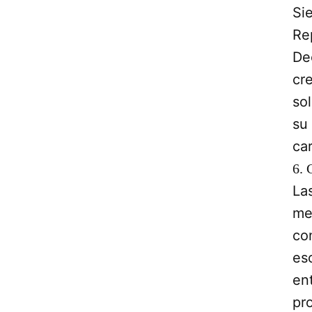
Si
Re
De
cr
sol
su
car
6. 
La
men
co
es
en
pr