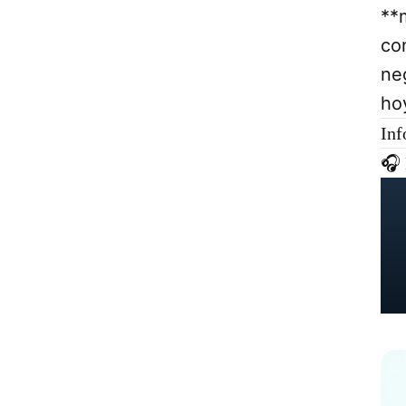
**
con
ne
ho
Inf
🎧 