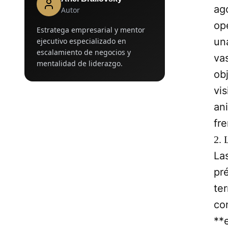
ago
Autor
op
Estratega empresarial y mentor
un
ejecutivo especializado en
escalamiento de negocios y
va
mentalidad de liderazgo.
ob
vi
an
fre
2. 
La
pr
te
co
**e