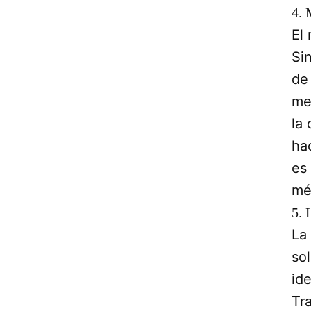
4. 
El 
Si
de
me
la
ha
es
mér
5. 
La
so
ide
Tr