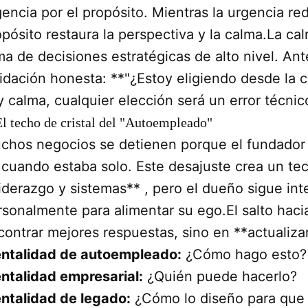
encia por el propósito. Mientras la urgencia red
pósito restaura la perspectiva y la calma.La cal
ma de decisiones estratégicas de alto nivel. Ant
lidación honesta: **"¿Estoy eligiendo desde la 
y calma, cualquier elección será un error técnic
El techo de cristal del "Autoempleado"
chos negocios se detienen porque el fundador 
 cuando estaba solo. Este desajuste crea un tec
liderazgo y sistemas** , pero el dueño sigue int
rsonalmente para alimentar su ego.El salto hacia
contrar mejores respuestas, sino en **actualiza
ntalidad de autoempleado:
¿Cómo hago esto?
ntalidad empresarial:
¿Quién puede hacerlo?
ntalidad de legado:
¿Cómo lo diseño para que 