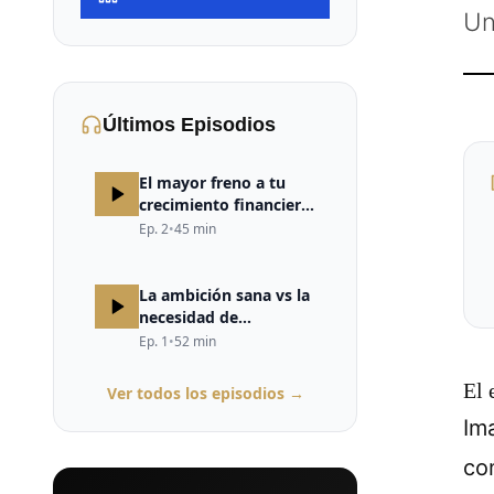
Un
Últimos Episodios
El mayor freno a tu
crecimiento financiero
no está en el mercado,
Ep.
2
•
45
min
ni en la estrategia, ni
en la falta de
oportunidades. Está en
La ambición sana vs la
tu cerebro.
necesidad de
validación
Ep.
1
•
52
min
El 
Ver todos los episodios →
Im
co