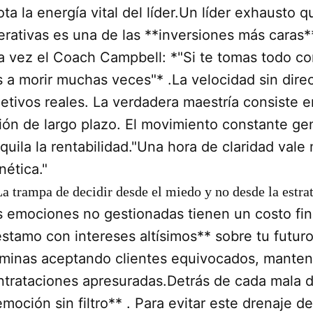
ta la energía vital del líder.Un líder exhausto 
erativas es una de las **inversiones más caras
a vez el Coach Campbell: *"Si te tomas todo c
s a morir muchas veces"* .La velocidad sin direc
jetivos reales. La verdadera maestría consiste e
sión de largo plazo. El movimiento constante gen
iquila la rentabilidad."Una hora de claridad va
nética."
La trampa de decidir desde el miedo y no desde la estra
s emociones no gestionadas tienen un costo fin
éstamo con intereses altísimos** sobre tu futur
rminas aceptando clientes equivocados, manteni
ntrataciones apresuradas.Detrás de cada mala d
moción sin filtro** . Para evitar este drenaje de 