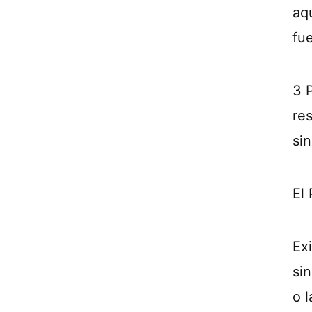
aq
fu
3 
re
sin
El
Ex
si
o 