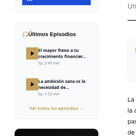
Un
Últimos Episodios
El mayor freno a tu
crecimiento financiero
no está en el mercado,
Ep.
2
•
45
min
ni en la estrategia, ni
en la falta de
oportunidades. Está en
La ambición sana vs la
tu cerebro.
necesidad de
validación
Ep.
1
•
52
min
La 
Ver todos los episodios →
la
pa
de 