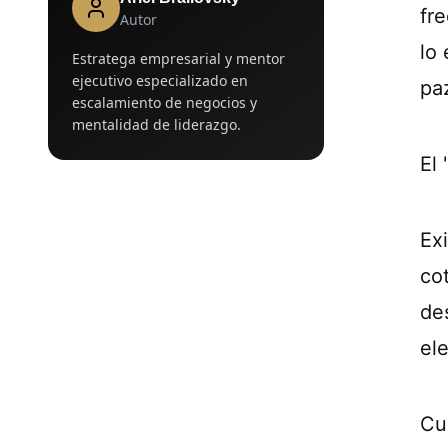
fr
Autor
lo
Estratega empresarial y mentor
ejecutivo especializado en
pa
escalamiento de negocios y
mentalidad de liderazgo.
El
Ex
co
de
el
Cu