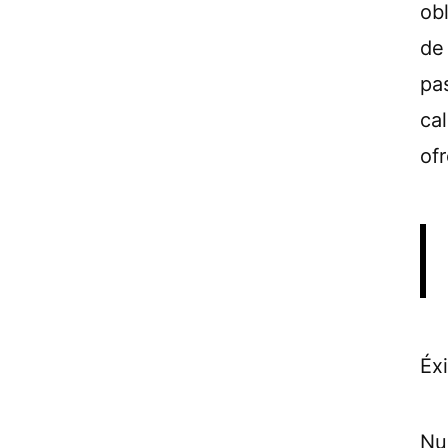
ob
de
pa
cal
ofr
Éxi
Nu