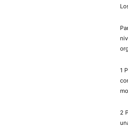
Lo
Pa
ni
or
1 
co
mo
2 
un