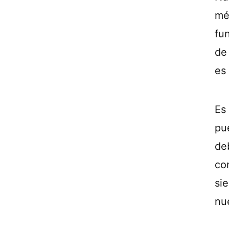
mé
fu
de
es
Es
pu
de
co
si
nu