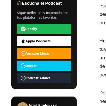
Escucha el Podcast
es
Sigue Reflexiones Incómodas en
pe
tus plataformas favoritas
pro
Spotify
He
Apple Podcasts
tu
Amazon Music
un
Deezer
de
pe
Podcast Addict
De
he
Ariel Brailovsky