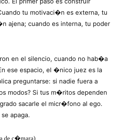
ico. El primer paso es construir
Cuando tu motivaci�n es externa, tu
n ajena; cuando es interna, tu poder
eron en el silencio, cuando no hab�a
n ese espacio, el �nico juez es la
ica preguntarse: si nadie fuera a
dos modos? Si tus m�ritos dependen
grado sacarle el micr�fono al ego.
 se apaga.
era de c�mara)