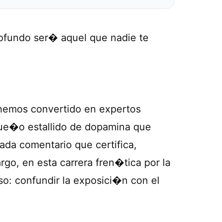
ofundo ser� aquel que nadie te
 hemos convertido en expertos
que�o estallido de dopamina que
ada comentario que certifica,
o, en esta carrera fren�tica por la
so: confundir la exposici�n con el