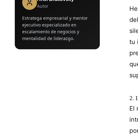
Autor
He
Estratega empresarial y mentor
de
ejecutivo especializado en
si
escalamiento de negocios y
mentalidad de liderazgo.
tu
pr
qu
su
2. 
El
in
po