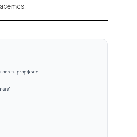
hacemos.
rsiona tu prop�sito
�mara)