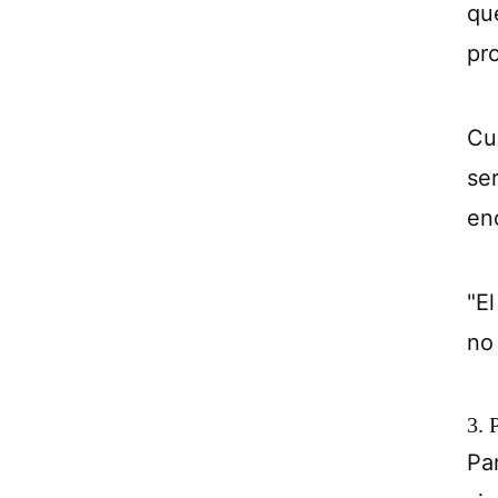
qu
pr
Cu
se
en
"E
no
3. 
Pa