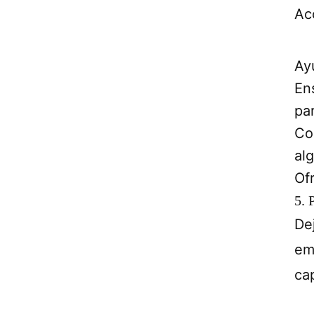
Ac
Ayu
En
par
Co
al
Of
5. 
De
em
ca