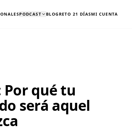
SONALES
PODCAST
BLOG
RETO 21 DÍAS
MI CUENTA
: Por qué tu
do será aquel
zca