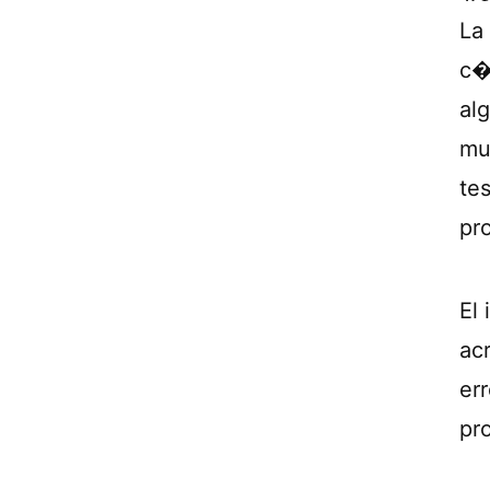
La
c�
al
mu
tes
pr
El
acr
er
pro