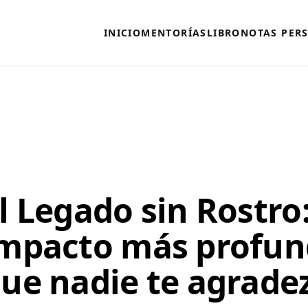
INICIO
MENTORÍAS
LIBRO
NOTAS PER
l Legado sin Rostro
mpacto más profun
ue nadie te agrade