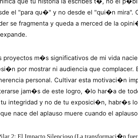
nifica que tu historia la escribes t�, no el p�bl
sde el "para qu�" y no desde el "qui�n mira". 
der se fragmenta y queda a merced de la opini�
 expande.
s proyectos m�s significativos de mi vida naci
esi�n por mostrar ni audiencia que complacer. E
herencia personal. Cultivar esta motivaci�n impl
terarse jam�s de este logro, �lo har�a de to
 tu integridad y no de tu exposici�n, habr�s lo
 que nace del aplauso muere cuando el aplauso
Pilar 2: El Impacto Silencioso (La transformaci�n fu