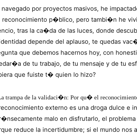
 navegado por proyectos masivos, he impactado
l reconocimiento p�blico, pero tambi�n he viv
lencio, tras la ca�da de las luces, donde descu
 identidad depende del aplauso, te quedas vac�
egunta que debemos hacernos hoy, con honestid
edar�a de tu trabajo, de tu mensaje y de tu es
piera que fuiste t� quien lo hizo?
La trampa de la validaci�n: Por qu� el reconocimient
 reconocimiento externo es una droga dulce e i
tr�nsecamente malo en disfrutarlo, el problema
rque reduce la incertidumbre; si el mundo nos a