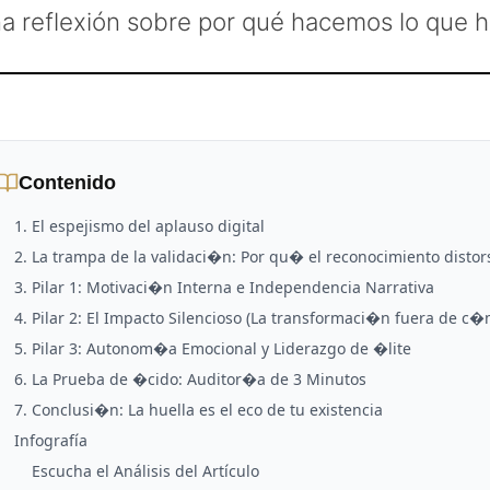
a reflexión sobre por qué hacemos lo que 
Contenido
1. El espejismo del aplauso digital
2. La trampa de la validaci�n: Por qu� el reconocimiento disto
3. Pilar 1: Motivaci�n Interna e Independencia Narrativa
4. Pilar 2: El Impacto Silencioso (La transformaci�n fuera de c
5. Pilar 3: Autonom�a Emocional y Liderazgo de �lite
6. La Prueba de �cido: Auditor�a de 3 Minutos
7. Conclusi�n: La huella es el eco de tu existencia
Infografía
Escucha el Análisis del Artículo