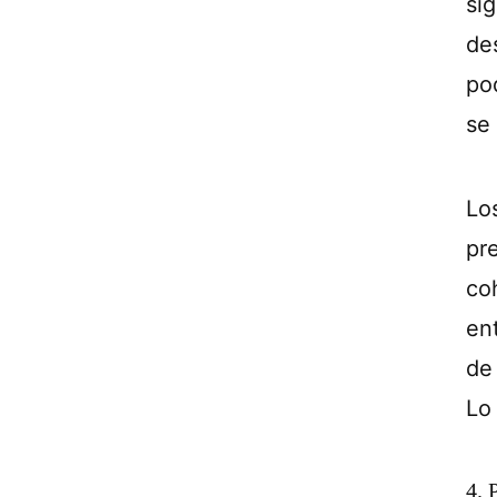
sig
de
po
se
Lo
pr
co
en
de
Lo
4. 