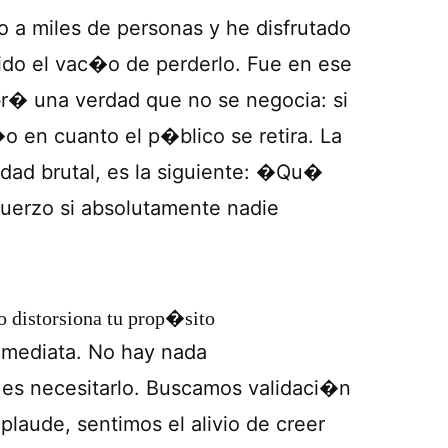
 a miles de personas y he disfrutado
ido el vac�o de perderlo. Fue en ese
br� una verdad que no se negocia: si
o en cuanto el p�blico se retira. La
ad brutal, es la siguiente: �Qu�
fuerzo si absolutamente nadie
o distorsiona tu prop�sito
nmediata. No hay nada
 es necesitarlo. Buscamos validaci�n
plaude, sentimos el alivio de creer