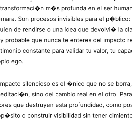
 transformaci�n m�s profunda en el ser humano
mara. Son procesos invisibles para el p�blico:
guien de rendirse o una idea que devolvi� la cl
y probable que nunca te enteres del impacto rea
timonio constante para validar tu valor, tu capa
opio ego.
 impacto silencioso es el �nico que no se borr
editaci�n, sino del cambio real en el otro. Para
rores que destruyen esta profundidad, como pos
p�sito o construir visibilidad sin tener cimient