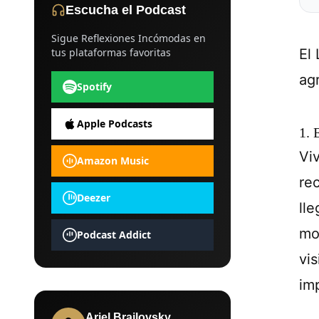
Escucha el Podcast
Sigue Reflexiones Incómodas en
tus plataformas favoritas
El
ag
Spotify
Apple Podcasts
1. 
Vi
Amazon Music
re
Deezer
ll
mo
Podcast Addict
vi
im
Ariel Brailovsky