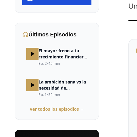
Un
Últimos Episodios
El mayor freno a tu
crecimiento financiero
no está en el mercado,
Ep.
2
•
45
min
ni en la estrategia, ni
en la falta de
oportunidades. Está en
La ambición sana vs la
tu cerebro.
necesidad de
validación
Ep.
1
•
52
min
Ver todos los episodios →