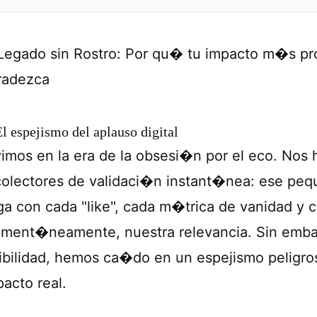
 Legado sin Rostro: Por qu� tu impacto m�s pr
radezca
El espejismo del aplauso digital
vimos en la era de la obsesi�n por el eco. Nos
colectores de validaci�n instant�nea: ese pe
ega con cada "like", cada m�trica de vanidad y c
ment�neamente, nuestra relevancia. Sin embarg
sibilidad, hemos ca�do en un espejismo peligro
pacto real.