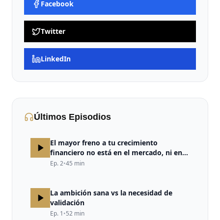
Facebook
Twitter
LinkedIn
Últimos Episodios
El mayor freno a tu crecimiento
financiero no está en el mercado, ni en
la estrategia, ni en la falta de
Ep.
2
•
45
min
oportunidades. Está en tu cerebro.
La ambición sana vs la necesidad de
validación
Ep.
1
•
52
min