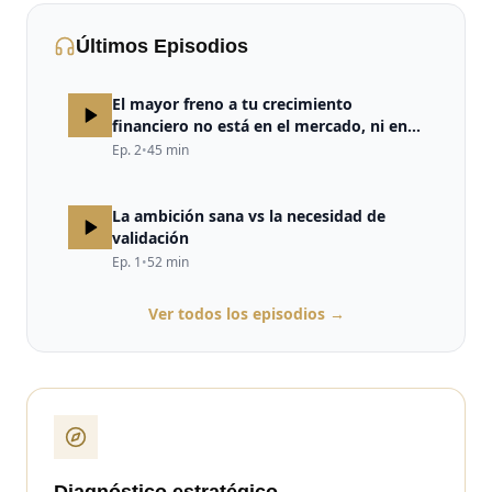
Últimos Episodios
El mayor freno a tu crecimiento
financiero no está en el mercado, ni en
la estrategia, ni en la falta de
Ep.
2
•
45
min
oportunidades. Está en tu cerebro.
La ambición sana vs la necesidad de
validación
Ep.
1
•
52
min
Ver todos los episodios →
Diagnóstico estratégico