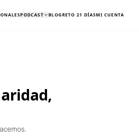
SONALES
PODCAST
BLOG
RETO 21 DÍAS
MI CUENTA
laridad,
hacemos.