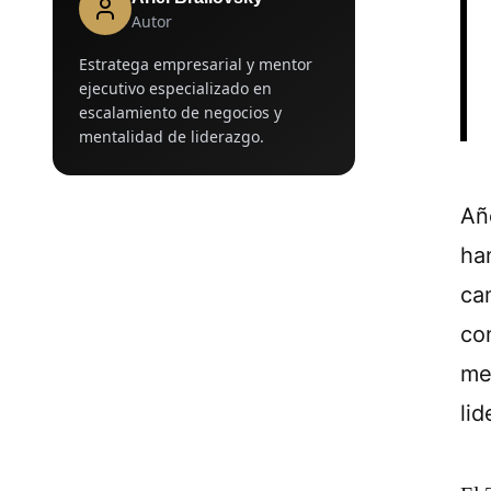
Autor
Estratega empresarial y mentor
ejecutivo especializado en
escalamiento de negocios y
mentalidad de liderazgo.
Añ
ha
ca
con
me
lid