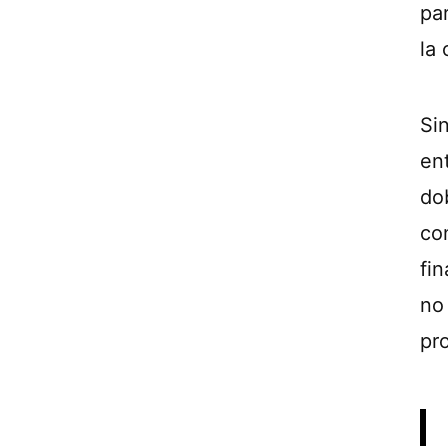
pa
la 
Si
en
do
co
fi
no 
pro