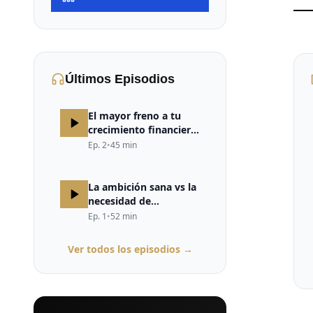
Últimos Episodios
El mayor freno a tu
crecimiento financiero
no está en el mercado,
Ep.
2
•
45
min
ni en la estrategia, ni
en la falta de
oportunidades. Está en
La ambición sana vs la
tu cerebro.
necesidad de
validación
Ep.
1
•
52
min
Ver todos los episodios →