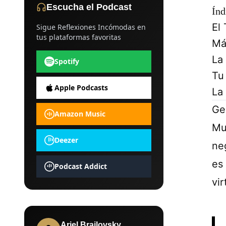
Escucha el Podcast
Índ
El
Sigue Reflexiones Incómodas en
tus plataformas favoritas
Má
La
Spotify
Tu
Apple Podcasts
La
Ge
Amazon Music
Muc
Deezer
neg
es 
Podcast Addict
vir
Ariel Brailovsky