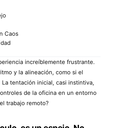
ejo
en Caos
idad
eriencia increíblemente frustrante.
itmo y la alineación, como si el
 tentación inicial, casi instintiva,
controles de la oficina en un entorno
 el trabajo remoto?
culo, es un espejo. No