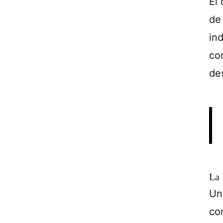
El
de
in
co
de
La 
Un
co