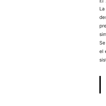
El 
La
des
pre
si
Se 
el 
si