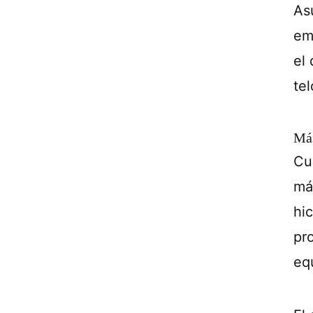
As
em
el
te
Más
Cua
má
hi
pr
eq