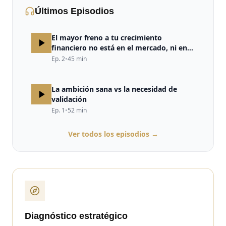
Últimos Episodios
El mayor freno a tu crecimiento
financiero no está en el mercado, ni en
la estrategia, ni en la falta de
Ep.
2
•
45
min
oportunidades. Está en tu cerebro.
La ambición sana vs la necesidad de
validación
Ep.
1
•
52
min
Ver todos los episodios →
Diagnóstico estratégico