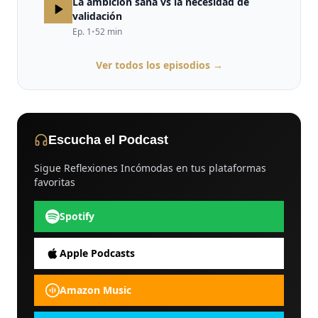
La ambición sana vs la necesidad de
validación
Ep.
1
•
52
min
Ver todos los episodios →
Escucha el Podcast
Sigue Reflexiones Incómodas en tus plataformas
favoritas
Spotify
Apple Podcasts
Amazon Music