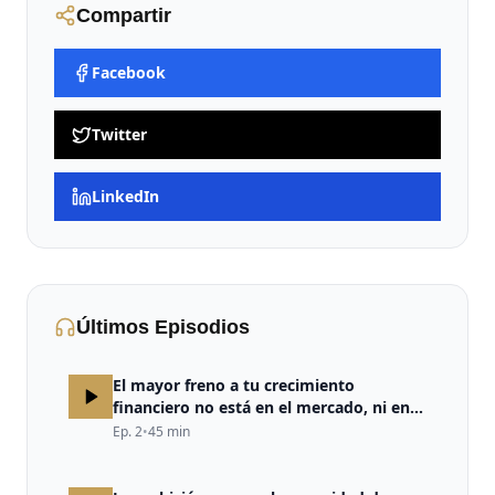
Compartir
Facebook
Twitter
LinkedIn
Últimos Episodios
El mayor freno a tu crecimiento
financiero no está en el mercado, ni en
la estrategia, ni en la falta de
Ep.
2
•
45
min
oportunidades. Está en tu cerebro.