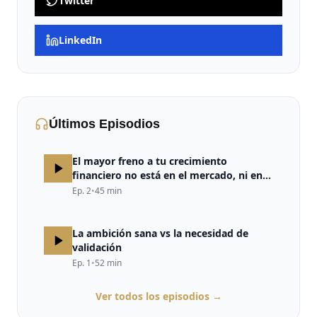
Twitter
LinkedIn
Últimos Episodios
El mayor freno a tu crecimiento
financiero no está en el mercado, ni en
la estrategia, ni en la falta de
Ep.
2
•
45
min
oportunidades. Está en tu cerebro.
La ambición sana vs la necesidad de
validación
Ep.
1
•
52
min
Ver todos los episodios →