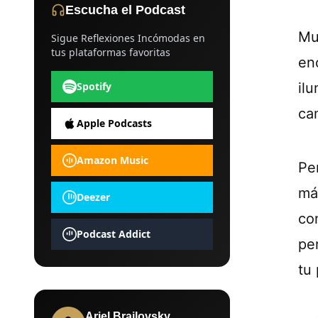
Escucha el Podcast
Mu
Sigue Reflexiones Incómodas en
tus plataformas favoritas
en
Spotify
il
ca
Apple Podcasts
Amazon Music
Pe
má
Deezer
co
Podcast Addict
pe
tu 
Ariel Brailovsky