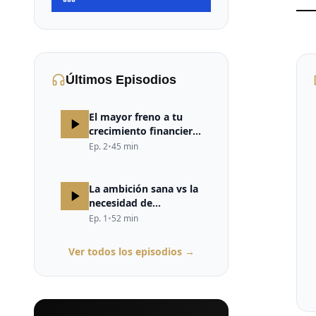
Últimos Episodios
El mayor freno a tu
crecimiento financiero
no está en el mercado,
Ep.
2
•
45
min
ni en la estrategia, ni
en la falta de
oportunidades. Está en
La ambición sana vs la
tu cerebro.
necesidad de
validación
Ep.
1
•
52
min
Ver todos los episodios →