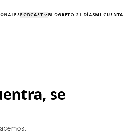
SONALES
PODCAST
BLOG
RETO 21 DÍAS
MI CUENTA
uentra, se
hacemos.