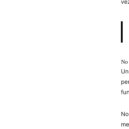
ve
No 
Un
pe
fu
No
me