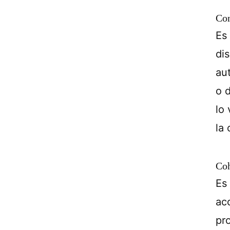
Con
Es
di
au
o 
lo 
la
Coh
Es 
ac
pr