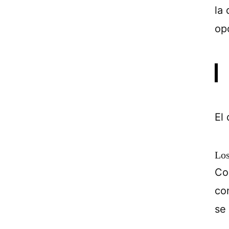
la
op
El
Los
Co
co
se