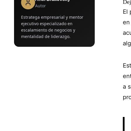
Dej
Autor
El
Estratega empresarial y mentor
en 
ejecutivo especializado en
escalamiento de negocios y
ac
mentalidad de liderazgo.
al
Es
en
a s
pr