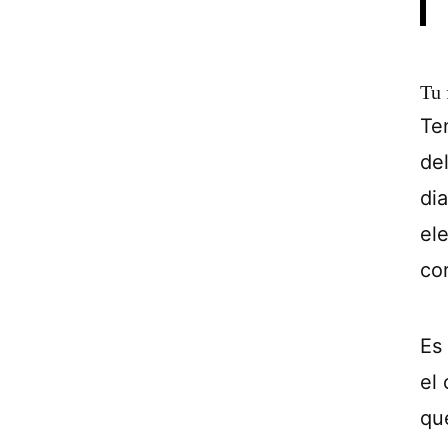
Tu 
Te
del
di
el
co
Es
el
que