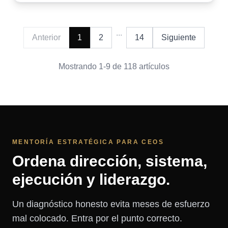
...
Anterior
1
2
14
Siguiente
Mostrando
1
-
9
de
118
artículos
MENTORÍA ESTRATÉGICA PARA CEOS
Ordena dirección, sistema,
ejecución y liderazgo.
Un diagnóstico honesto evita meses de esfuerzo
mal colocado. Entra por el punto correcto.