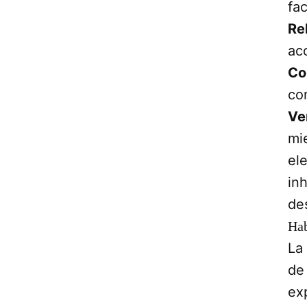
fa
Re
ac
Co
co
Ve
mi
el
in
des
Hab
La
de
ex