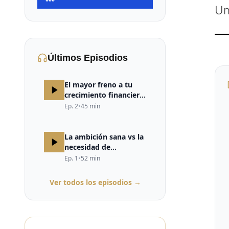
Un
Últimos Episodios
El mayor freno a tu
crecimiento financiero
no está en el mercado,
Ep.
2
•
45
min
ni en la estrategia, ni
en la falta de
oportunidades. Está en
La ambición sana vs la
tu cerebro.
necesidad de
validación
Ep.
1
•
52
min
Ver todos los episodios →