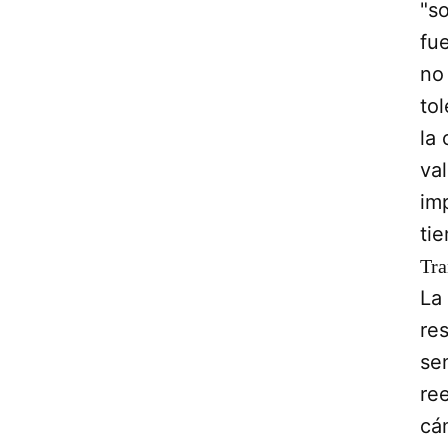
"s
fu
no
to
la
va
im
ti
Tra
La 
re
se
re
cá