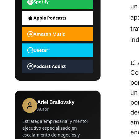
Spotify
un
ap
Apple Podcasts
tr
Amazon Music
ind
Deezer
El 
Podcast Addict
Co
po
un
po
Ariel Brailovsky
Autor
de
Estratega empresarial y mentor
am
ejecutivo especializado en
en
escalamiento de negocios y