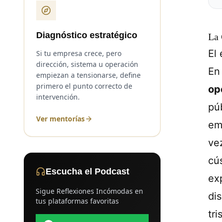
Diagnóstico estratégico
La 
El
Si tu empresa crece, pero
dirección, sistema u operación
En 
empiezan a tensionarse, define
primero el punto correcto de
op
intervención.
pú
Ver mentorías
em
vez
cú
Escucha el Podcast
ex
Sigue Reflexiones Incómodas en
di
tus plataformas favoritas
tr