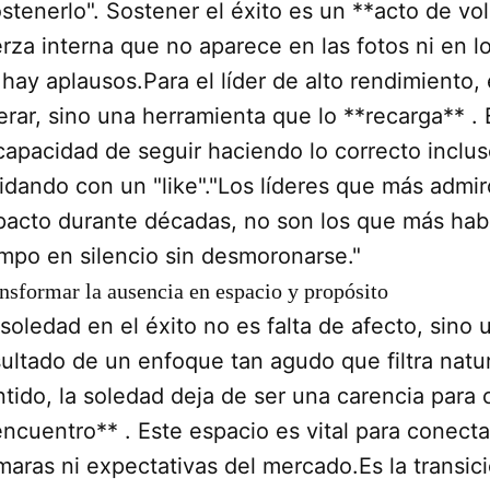
ostenerlo". Sostener el éxito es un **acto de vo
erza interna que no aparece en las fotos ni en 
 hay aplausos.Para el líder de alto rendimiento,
lerar, sino una herramienta que lo **recarga** 
 capacidad de seguir haciendo lo correcto inclu
lidando con un "like"."Los líderes que más admi
pacto durante décadas, no son los que más hab
empo en silencio sin desmoronarse."
nsformar la ausencia en espacio y propósito
soledad en el éxito no es falta de afecto, sino 
sultado de un enfoque tan agudo que filtra natur
ntido, la soledad deja de ser una carencia para
encuentro** . Este espacio es vital para conect
maras ni expectativas del mercado.Es la transic