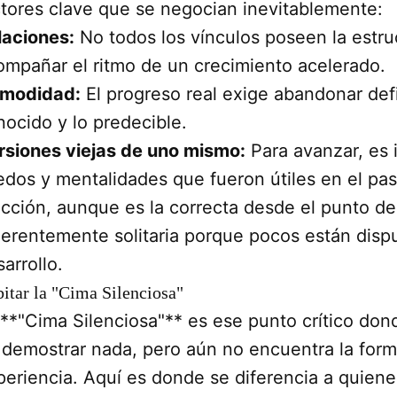
ctores clave que se negocian inevitablemente:
laciones:
No todos los vínculos poseen la estru
ompañar el ritmo de un crecimiento acelerado.
modidad:
El progreso real exige abandonar defi
nocido y lo predecible.
rsiones viejas de uno mismo:
Para avanzar, es i
edos y mentalidades que fueron útiles en el pas
ección, aunque es la correcta desde el punto de 
herentemente solitaria porque pocos están dispu
arrollo.
itar la "Cima Silenciosa"
 **"Cima Silenciosa"** es ese punto crítico dond
 demostrar nada, pero aún no encuentra la form
periencia. Aquí es donde se diferencia a quienes