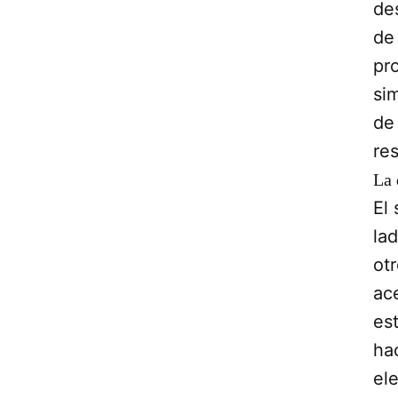
de
de 
pro
si
de
re
La 
El
la
otr
ac
es
ha
el