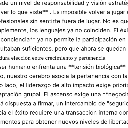
sde un nivel de responsabilidad y visión estraté
ver lo que viste** . Es imposible volver a jugar
fesionales sin sentirte fuera de lugar. No es qu
mplemente, los lenguajes ya no coinciden. El éxi
 conciencia** ya no permite la participación en
sultaban suficientes, pero que ahora se quedan 
dura elección entre crecimiento y pertenencia
 ser humano enfrenta una **tensión biológica**
do, nuestro cerebro asocia la pertenencia con la
o lado, el liderazgo de alto impacto exige prior
eptación grupal. El ascenso exige una **negoci
tá dispuesta a firmar, un intercambio de "segur
cia el éxito requiere una transacción interna d
ementos para obtener nuevos niveles de libertad