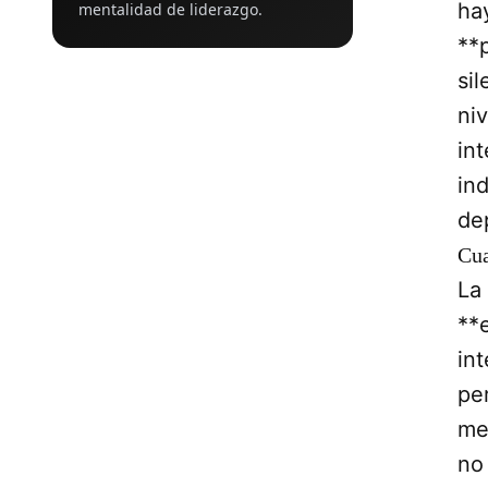
ha
mentalidad de liderazgo.
**p
si
niv
int
in
de
Cua
La
**
in
pe
me
no