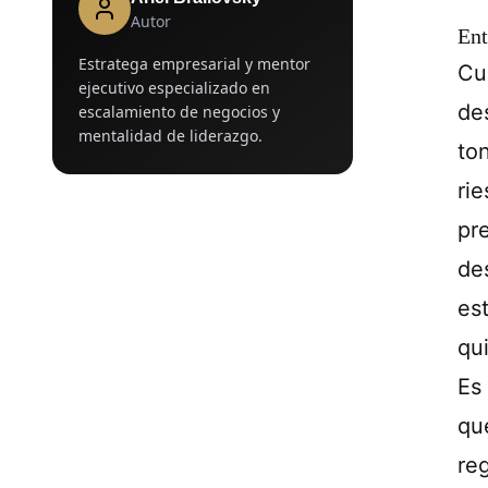
Autor
Ent
Estratega empresarial y mentor
Cu
ejecutivo especializado en
de
escalamiento de negocios y
mentalidad de liderazgo.
to
ri
pr
de
es
qu
Es
qu
re