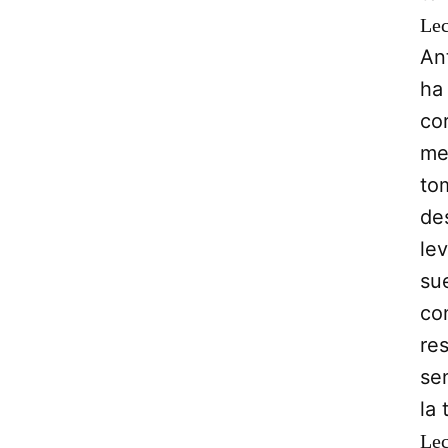
Lec
An
ha
cor
me
to
de
le
su
co
re
sen
la
Lec