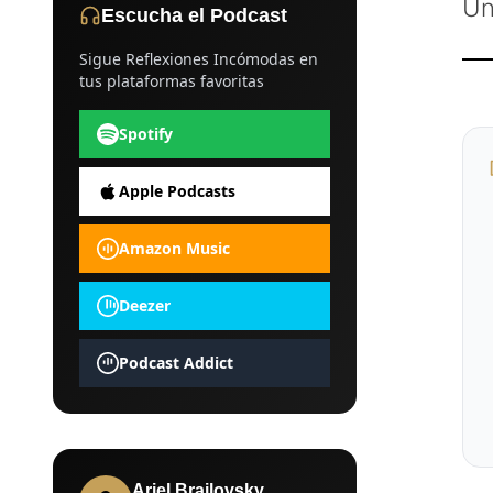
Un
Escucha el Podcast
Sigue Reflexiones Incómodas en
tus plataformas favoritas
Spotify
Apple Podcasts
Amazon Music
Deezer
Podcast Addict
Ariel Brailovsky