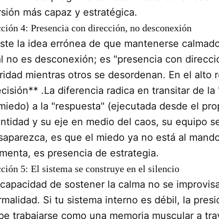
rsión más capaz y estratégica.
ción 4: Presencia con dirección, no desconexión
iste la idea errónea de que mantenerse calmado s
al no es desconexión; es "presencia con direcci
aridad mientras otros se desordenan. En el alto 
cisión** .La diferencia radica en transitar de l
 miedo) a la "respuesta" (ejecutada desde el pro
entidad y su eje en medio del caos, su equipo s
saparezca, es que el miedo ya no está al mando
rmenta, es presencia de estrategia.
ción 5: El sistema se construye en el silencio
 capacidad de sostener la calma no se improvis
malidad. Si tu sistema interno es débil, la presi
be trabajarse como una memoria muscular a trav