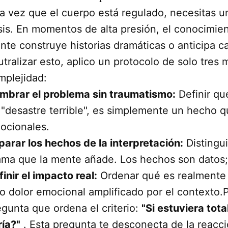
a vez que el cuerpo está regulado, necesitas un
isis. En momentos de alta presión, el conocimien
nte construye historias dramáticas o anticipa c
tralizar esto, aplico un protocolo de solo tres 
mplejidad:
mbrar el problema sin traumatismo:
Definir qu
 "desastre terrible", es simplemente un hecho 
ocionales.
parar los hechos de la interpretación:
Distingui
ama que la mente añade. Los hechos son datos;
inir el impacto real:
Ordenar qué es realmente 
o dolor emocional amplificado por el contexto.Pa
egunta que ordena el criterio:
"Si estuviera tot
ría?"
. Esta pregunta te desconecta de la reacci