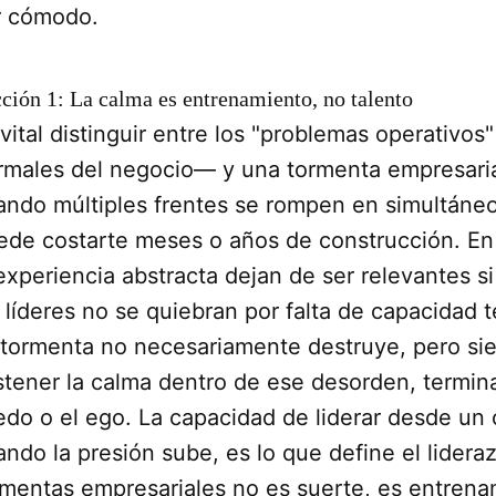
r cómodo.
ción 1: La calma es entrenamiento, no talento
 vital distinguir entre los "problemas operativo
rmales del negocio— y una tormenta empresaria
ando múltiples frentes se rompen en simultáneo
ede costarte meses o años de construcción. En e
 experiencia abstracta dejan de ser relevantes 
 líderes no se quiebran por falta de capacidad t
 tormenta no necesariamente destruye, pero si
stener la calma dentro de ese desorden, termina
edo o el ego. La capacidad de liderar desde un 
ando la presión sube, es lo que define el lidera
rmentas empresariales no es suerte, es entrena