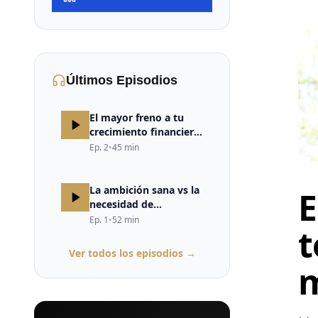
Últimos Episodios
El mayor freno a tu
crecimiento financiero
no está en el mercado,
Ep.
2
•
45
min
ni en la estrategia, ni
en la falta de
oportunidades. Está en
La ambición sana vs la
E
tu cerebro.
necesidad de
validación
Ep.
1
•
52
min
t
Ver todos los episodios →
m