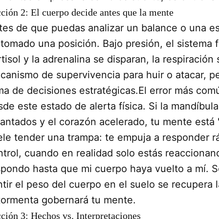
ción 2: El cuerpo decide antes que la mente
tes de que puedas analizar un balance o una est
 tomado una posición. Bajo presión, el sistema f
tisol y la adrenalina se disparan, la respiración
canismo de supervivencia para huir o atacar, pe
ma de decisiones estratégicas.El error más común
sde este estado de alerta física. Si la mandíbul
vantados y el corazón acelerado, tu mente está 
ele tender una trampa: te empuja a responder rá
ntrol, cuando en realidad solo estás reaccionand
spondo hasta que mi cuerpo haya vuelto a mí. Sol
tir el peso del cuerpo en el suelo se recupera l
 tormenta gobernará tu mente.
ción 3: Hechos vs. Interpretaciones