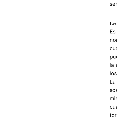
se
Lec
Es
no
cu
pu
la
los
La
so
mi
cu
to