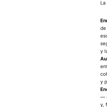
La
En
de 
es
se
y 
Au
em
co
y p
Ene
— 
y,