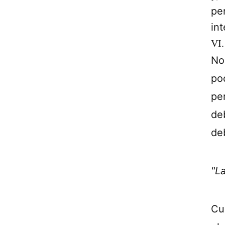
pe
in
VI.
No
po
pe
de
de
"L
Cu