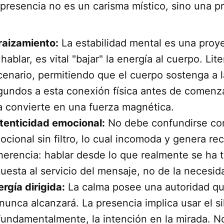
 presencia no es un carisma místico, sino una p
raizamiento:
La estabilidad mental es una proyec
hablar, es vital "bajar" la energía al cuerpo. Lit
cenario, permitiendo que el cuerpo sostenga a l
gundos a esta conexión física antes de comenza
la convierte en una fuerza magnética.
tenticidad emocional:
No debe confundirse co
ocional sin filtro, lo cual incomoda y genera re
herencia: hablar desde lo que realmente se ha 
uesta al servicio del mensaje, no de la necesida
rgía dirigida:
La calma posee una autoridad que
nunca alcanzará. La presencia implica usar el 
 fundamentalmente, la intención en la mirada. No