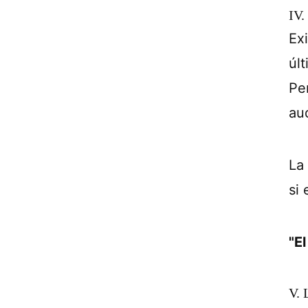
IV.
Ex
úl
Per
au
La
si
"E
V. 