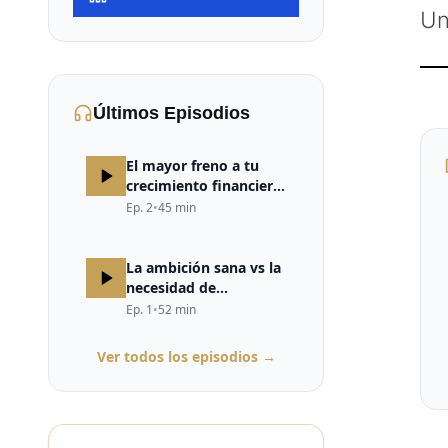
Un
Últimos Episodios
El mayor freno a tu
crecimiento financiero
no está en el mercado,
Ep.
2
•
45
min
ni en la estrategia, ni
en la falta de
oportunidades. Está en
La ambición sana vs la
tu cerebro.
necesidad de
validación
Ep.
1
•
52
min
Ver todos los episodios →