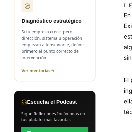
I. 
En
Diagnóstico estratégico
Ex
Si tu empresa crece, pero
es
dirección, sistema u operación
empiezan a tensionarse, define
al
primero el punto correcto de
si
intervención.
Ver mentorías
El
in
ell
Escucha el Podcast
té
Sigue Reflexiones Incómodas en
tus plataformas favoritas