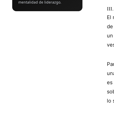
mentalidad de liderazgo.
III
El
de
un
ves
Par
un
es
so
lo 