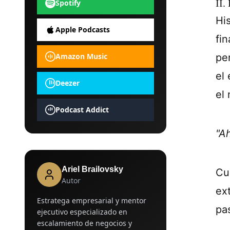
II.
Spotify
Hi
Apple Podcasts
fin
Amazon Music
pe
el
Deezer
el 
Podcast Addict
"Ah
Ariel Brailovsky
Cu
Autor
ex
Estratega empresarial y mentor
pa
ejecutivo especializado en
escalamiento de negocios y