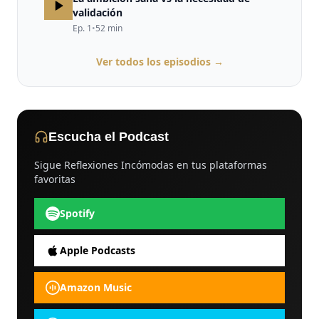
validación
Ep.
1
•
52
min
Ver todos los episodios →
Escucha el Podcast
Sigue Reflexiones Incómodas en tus plataformas
favoritas
Spotify
Apple Podcasts
Amazon Music