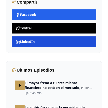
Compartir
Facebook
Twitter
LinkedIn
Últimos Episodios
El mayor freno a tu crecimiento
financiero no está en el mercado, ni en
la estrategia, ni en la falta de
Ep.
2
•
45
min
oportunidades. Está en tu cerebro.
La ambición sana vs la necesidad de