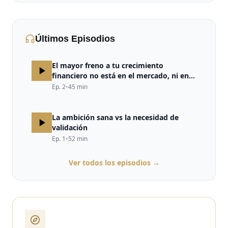
Últimos Episodios
El mayor freno a tu crecimiento
financiero no está en el mercado, ni en
la estrategia, ni en la falta de
Ep.
2
•
45
min
oportunidades. Está en tu cerebro.
La ambición sana vs la necesidad de
validación
Ep.
1
•
52
min
Ver todos los episodios →