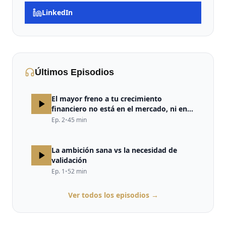
LinkedIn
Últimos Episodios
El mayor freno a tu crecimiento
financiero no está en el mercado, ni en
la estrategia, ni en la falta de
Ep.
2
•
45
min
oportunidades. Está en tu cerebro.
La ambición sana vs la necesidad de
validación
Ep.
1
•
52
min
Ver todos los episodios →